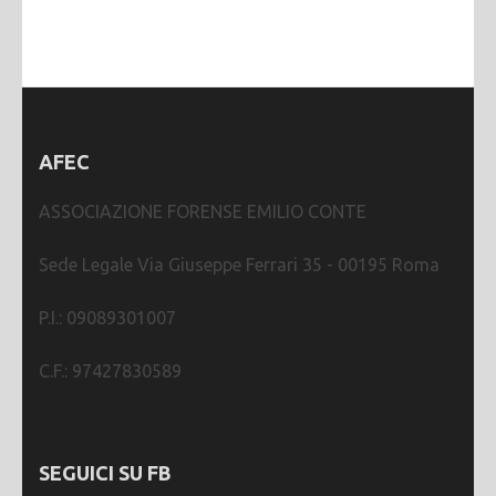
AFEC
ASSOCIAZIONE FORENSE EMILIO CONTE
Sede Legale Via Giuseppe Ferrari 35 - 00195 Roma
P.I.: 09089301007
C.F.: 97427830589
SEGUICI SU FB