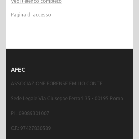
Vedi l'elenco completo
Pagina di accesso
AFEC
ASSOCIAZIONE FORENSE EMILIO CONTE
Sede Legale Via Giuseppe Ferrari 35 - 00195 Roma
P.I.: 09089301007
C.F.: 97427830589