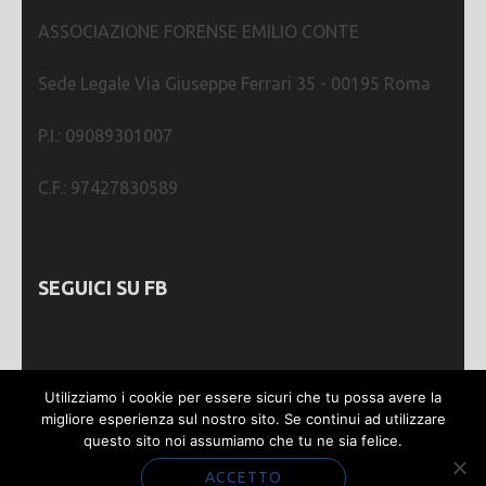
ASSOCIAZIONE FORENSE EMILIO CONTE
Sede Legale Via Giuseppe Ferrari 35 - 00195 Roma
P.I.: 09089301007
C.F.: 97427830589
SEGUICI SU FB
Utilizziamo i cookie per essere sicuri che tu possa avere la
migliore esperienza sul nostro sito. Se continui ad utilizzare
questo sito noi assumiamo che tu ne sia felice.
Webmastering by
SGWEB
| Metro Magazine |
Sviluppato da
Rara Theme
. Powered by
WordPress
.
ACCETTO