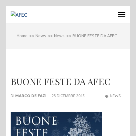
Passa
al
AFEC
Associazione Forense Emilio Conte
contenuto
(premi
Home
<<
News
<<
News
<<
BUONE FESTE DA AFEC
invio)
BUONE FESTE DA AFEC
DI
MARCO DE FAZI
23 DICEMBRE 2015
NEWS