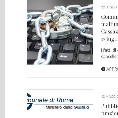
22 LUGLIO
Comuni
malfun
Cassazi
17 lugl
I fatti di
canceller
APPR
12 MAGGIO
Pubbli
funzion