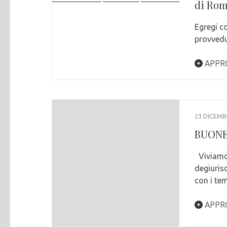
di Rom
Egregi co
provvedu
APPR
23 DICEMB
BUONE
Viviamo 
degiurisd
con i te
APPR