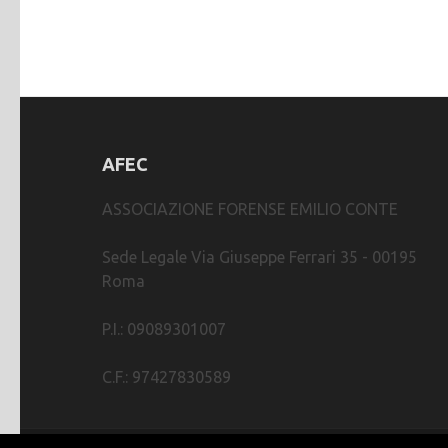
AFEC
ASSOCIAZIONE FORENSE EMILIO CONTE
Sede Legale Via Giuseppe Ferrari 35 - 00195
Roma
P.I.: 09089301007
C.F.: 97427830589