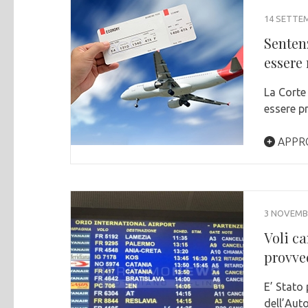
14 SETTE
Senten
essere
La Corte 
essere p
APPR
3 NOVEMB
Voli ca
provve
E’ Stato 
dell’Aut