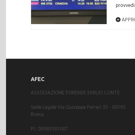
provved
APPR
AFEC
ASSOCIAZIONE FORENSE EMILIO CONTE
Sede Legale Via Giuseppe Ferrari 35 - 00195
Roma
P.I.: 09089301007