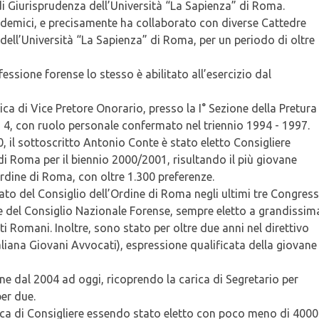
di Giurisprudenza dell’Università “La Sapienza” di Roma.
ademici, e precisamente ha collaborato con diverse Cattedre
o dell’Università “La Sapienza” di Roma, per un periodo di oltre
essione forense lo stesso è abilitato all’esercizio dal
rica di Vice Pretore Onorario, presso la I° Sezione della Pretura
o 4, con ruolo personale confermato nel triennio 1994 - 1997.
, il sottoscritto Antonio Conte è stato eletto Consigliere
di Roma per il biennio 2000/2001, risultando il più giovane
Ordine di Roma, con oltre 1.300 preferenze.
gato del Consiglio dell’Ordine di Roma negli ultimi tre Congress
e del Consiglio Nazionale Forense, sempre eletto a grandissim
 Romani. Inoltre, sono stato per oltre due anni nel direttivo
liana Giovani Avvocati), espressione qualificata della giovane
ine dal 2004 ad oggi, ricoprendo la carica di Segretario per
er due.
ica di Consigliere essendo stato eletto con poco meno di 4000