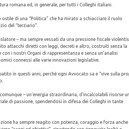
a romana ed, in generale, per tutti i Colleghi italiani.
ostile di una “Politica” che ha mirato a schiacciare il ruolo
io del “terziario”.
gislatore – ma sempre vessati da una pressione fiscale violenti
to attacchi diretti con leggi, decreti e altro, costruiti senza la
con i nostri Organi di rappresentanza e senza un’analisi
nomici connessi alle varie innovazioni legislative.
tito in questi anni, perché ogni Avvocato sa e “vive sulla pro
o.
 comunque – un’energia straordinaria, d’incalcolabili risorse 
ale di passione, spendendosi in difesa dei Colleghi in tante
azione ha sempre reagito con potenza, coraggio e forza anche
rne “scopi ed obiettivi”, ripartendo con rinnovata lealtà e