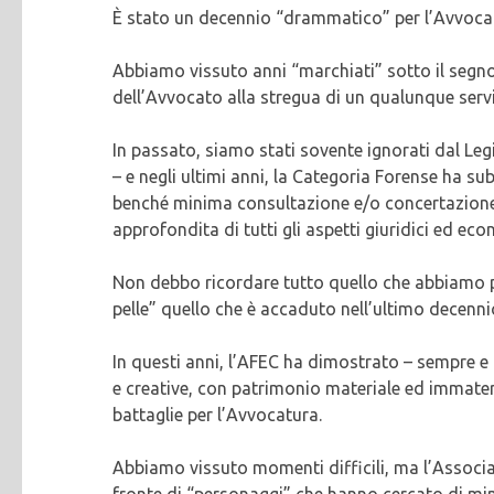
È stato un decennio “drammatico” per l’Avvocatur
Abbiamo vissuto anni “marchiati” sotto il segno 
dell’Avvocato alla stregua di un qualunque serviz
In passato, siamo stati sovente ignorati dal Le
– e negli ultimi anni, la Categoria Forense ha subi
benché minima consultazione e/o concertazione 
approfondita di tutti gli aspetti giuridici ed eco
Non debbo ricordare tutto quello che abbiamo pa
pelle” quello che è accaduto nell’ultimo decenni
In questi anni, l’AFEC ha dimostrato – sempre e
e creative, con patrimonio materiale ed immateri
battaglie per l’Avvocatura.
Abbiamo vissuto momenti difficili, ma l’Associ
fronte di “personaggi” che hanno cercato di mina