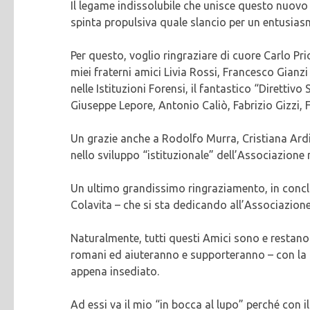
Il legame indissolubile che unisce questo nuovo 
spinta propulsiva quale slancio per un entusias
Per questo, voglio ringraziare di cuore Carlo Pri
miei fraterni amici Livia Rossi, Francesco Gianzi
nelle Istituzioni Forensi, il fantastico “Dirett
Giuseppe Lepore, Antonio Caliò, Fabrizio Gizzi, 
Un grazie anche a Rodolfo Murra, Cristiana Ardit
nello sviluppo “istituzionale” dell’Associazione n
Un ultimo grandissimo ringraziamento, in concl
Colavita – che si sta dedicando all’Associazio
Naturalmente, tutti questi Amici sono e restano 
romani ed aiuteranno e supporteranno – con la l
appena insediato.
Ad essi va il mio “in bocca al lupo” perché con i