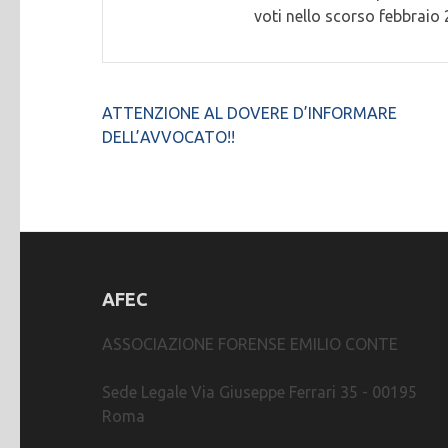
voti nello scorso febbraio 
Navigazione
ATTENZIONE AL DOVERE D’INFORMARE
articoli
DELL’AVVOCATO!!
AFEC
ASSOCIAZIONE FORENSE EMILIO CONTE
Sede Legale Via Giuseppe Ferrari 35 - 00195
Roma