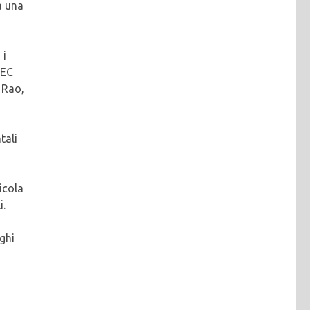
à una
 i
FEC
 Rao,
tali
icola
i.
ghi