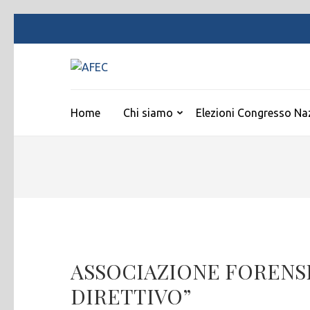
Passa
al
contenuto
AFEC
(premi
Associazione Forense Emilio Conte
invio)
Home
Chi siamo
Elezioni Congresso Na
ASSOCIAZIONE FORENSE
DIRETTIVO”