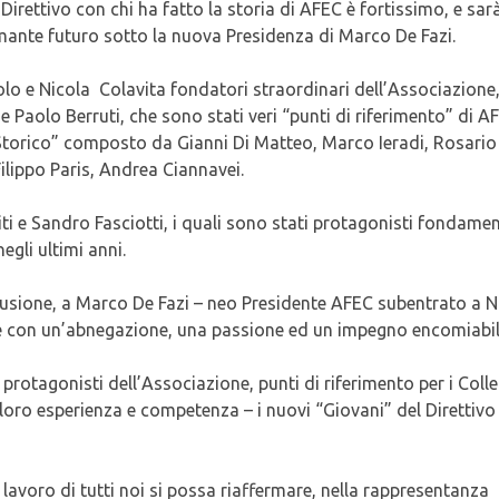
Direttivo con chi ha fatto la storia di AFEC è fortissimo, e sar
mante futuro sotto la nuova Presidenza di Marco De Fazi.
olo e Nicola Colavita fondatori straordinari dell’Associazione,
 e Paolo Berruti, che sono stati veri “punti di riferimento” di A
ivo Storico” composto da Gianni Di Matteo, Marco Ieradi, Rosario
Filippo Paris, Andrea Ciannavei.
i e Sandro Fasciotti, i quali sono stati protagonisti fondamen
egli ultimi anni.
usione, a Marco De Fazi – neo Presidente AFEC subentrato a N
ne con un’abnegazione, una passione ed un impegno encomiabil
protagonisti dell’Associazione, punti di riferimento per i Colle
oro esperienza e competenza – i nuovi “Giovani” del Direttivo
l lavoro di tutti noi si possa riaffermare, nella rappresentanza