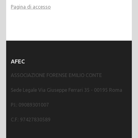
Pagina di accesso
AFEC
ASSOCIAZIONE FORENSE EMILIO CONTE
Sede Legale Via Giuseppe Ferrari 35 - 00195 Roma
P.I.: 09089301007
C.F.: 97427830589