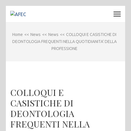
Passa
al
AFEC
Associazione Forense Emilio Conte
contenuto
(premi
Home
<<
News
<<
News
<<
COLLOQUI E CASISTICHE DI
invio)
DEONTOLOGIA FREQUENTI NELLA QUOTIDIANITA’ DELLA
PROFESSIONE
COLLOQUI E
CASISTICHE DI
DEONTOLOGIA
FREQUENTI NELLA