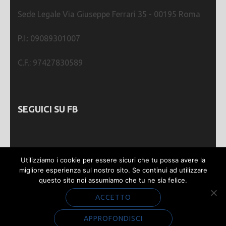
Sede Legale Via Giuseppe Ferrari 35 - 00195 Roma
P.I.: 09089301007
C.F.: 97427830589
SEGUICI SU FB
Utilizziamo i cookie per essere sicuri che tu possa avere la
migliore esperienza sul nostro sito. Se continui ad utilizzare
questo sito noi assumiamo che tu ne sia felice.
Webmastering by
SGWEB
| Metro Magazine |
Sviluppato da
Rara Theme
. Powered by
WordPress
.
ACCETTO
Privacy e Cookie
APPROFONDISCI