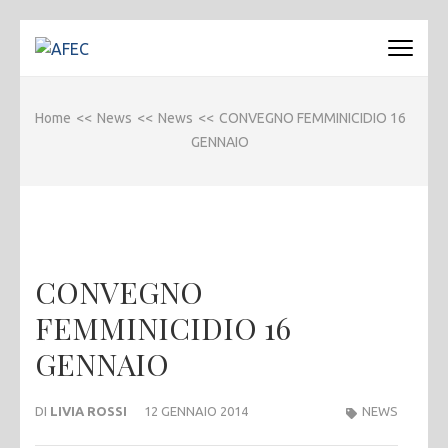
Passa
al
AFEC
Associazione Forense Emilio Conte
contenuto
(premi
Home
<<
News
<<
News
<<
CONVEGNO FEMMINICIDIO 16
invio)
GENNAIO
CONVEGNO
FEMMINICIDIO 16
GENNAIO
DI
LIVIA ROSSI
12 GENNAIO 2014
NEWS