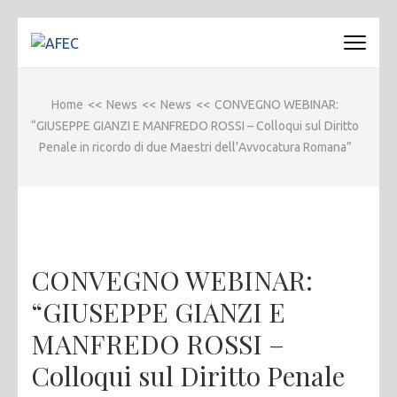
Passa
al
AFEC
Associazione Forense Emilio Conte
contenuto
(premi
Home
<<
News
<<
News
<<
CONVEGNO WEBINAR:
invio)
“GIUSEPPE GIANZI E MANFREDO ROSSI – Colloqui sul Diritto
Penale in ricordo di due Maestri dell’Avvocatura Romana”
CONVEGNO WEBINAR:
“GIUSEPPE GIANZI E
MANFREDO ROSSI –
Colloqui sul Diritto Penale