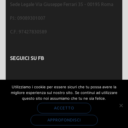
Sede Legale Via Giuseppe Ferrari 35 - 00195 Roma
P.I.: 09089301007
C.F.: 97427830589
SEGUICI SU FB
Utilizziamo i cookie per essere sicuri che tu possa avere la
migliore esperienza sul nostro sito. Se continui ad utilizzare
questo sito noi assumiamo che tu ne sia felice.
Webmastering by
SGWEB
| Metro Magazine |
Sviluppato da
Rara Theme
. Powered by
WordPress
.
ACCETTO
Privacy e Cookie
APPROFONDISCI