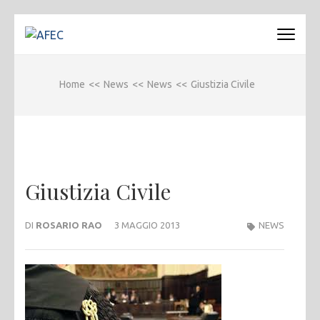
Passa
al
AFEC
Associazione Forense Emilio Conte
contenuto
(premi
Home
<<
News
<<
News
<<
Giustizia Civile
invio)
Giustizia Civile
DI
ROSARIO RAO
3 MAGGIO 2013
NEWS