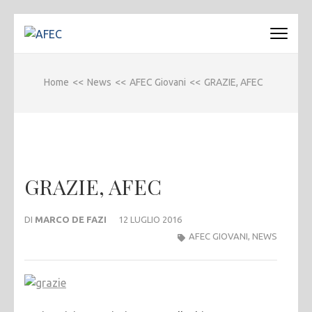
Passa
al
AFEC
Associazione Forense Emilio Conte
contenuto
(premi
Home
<<
News
<<
AFEC Giovani
<<
GRAZIE, AFEC
invio)
GRAZIE, AFEC
DI
MARCO DE FAZI
12 LUGLIO 2016
AFEC GIOVANI
,
NEWS