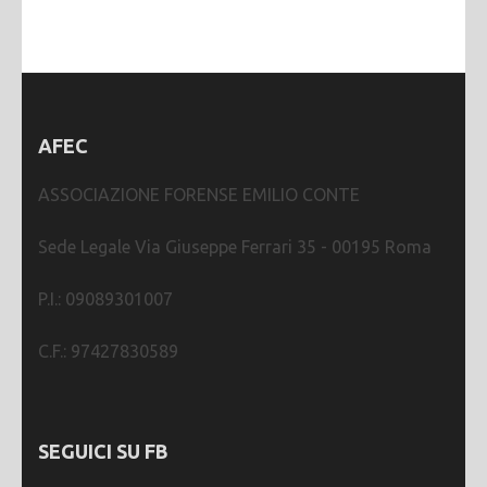
AFEC
ASSOCIAZIONE FORENSE EMILIO CONTE
Sede Legale Via Giuseppe Ferrari 35 - 00195 Roma
P.I.: 09089301007
C.F.: 97427830589
SEGUICI SU FB