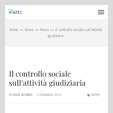
Passa
al
AFEC
Associazione Forense Emilio Conte
contenuto
(premi
Home
<<
News
<<
News
<<
Il controllo sociale sull’attività
invio)
giudiziaria
Il controllo sociale
sull’attività giudiziaria
DI
UGO SCURO
2 GENNAIO 2013
NEWS