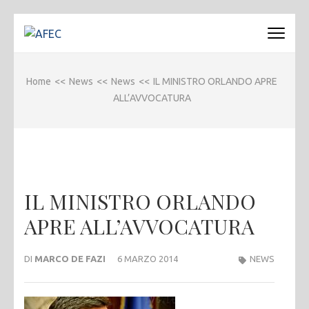
Passa
al
AFEC
Associazione Forense Emilio Conte
contenuto
(premi
Home
<<
News
<<
News
<<
IL MINISTRO ORLANDO APRE
invio)
ALL’AVVOCATURA
IL MINISTRO ORLANDO
APRE ALL’AVVOCATURA
DI
MARCO DE FAZI
6 MARZO 2014
NEWS