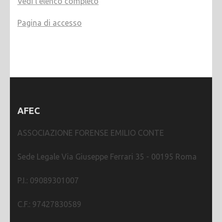
Vedi l'elenco completo
Pagina di accesso
AFEC
ASSOCIAZIONE FORENSE EMILIO CONTE
Sede Legale Via Giuseppe Ferrari 35 - 00195 Roma
P.I.: 09089301007
C.F.: 97427830589