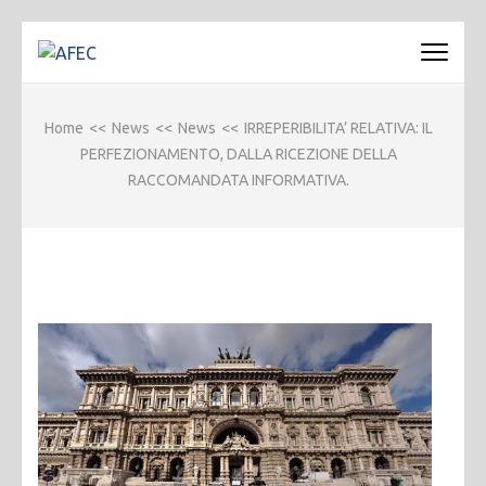
Passa
al
AFEC
Associazione Forense Emilio Conte
contenuto
(premi
Home
<<
News
<<
News
<<
IRREPERIBILITA’ RELATIVA: IL
invio)
PERFEZIONAMENTO, DALLA RICEZIONE DELLA
RACCOMANDATA INFORMATIVA.