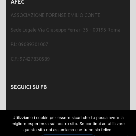
AFEC
ASSOCIAZIONE FORENSE EMILIO CONTE
Sede Legale Via Giuseppe Ferrari 35 - 00195 Roma
P.I.: 09089301007
C.F.: 97427830589
SEGUICI SU FB
Utilizziamo i cookie per essere sicuri che tu possa avere la
migliore esperienza sul nostro sito. Se continui ad utilizzare
questo sito noi assumiamo che tu ne sia felice.
Webmastering by
SGWEB
| Metro Magazine |