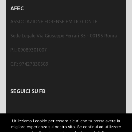
AFEC
ASSOCIAZIONE FORENSE EMILIO CONTE
Sede Legale Via Giuseppe Ferrari 35 - 00195 Roma
P.I.: 09089301007
C.F.: 97427830589
SEGUICI SU FB
Utilizziamo i cookie per essere sicuri che tu possa avere la
migliore esperienza sul nostro sito. Se continui ad utilizzare