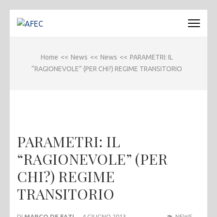
Passa
al
AFEC
Associazione Forense Emilio Conte
contenuto
(premi
Home
<<
News
<<
News
<<
PARAMETRI: IL
invio)
“RAGIONEVOLE” (PER CHI?) REGIME TRANSITORIO
PARAMETRI: IL
“RAGIONEVOLE” (PER
CHI?) REGIME
TRANSITORIO
DI
MARCO DE FAZI
4 GIUGNO 2013
NEWS