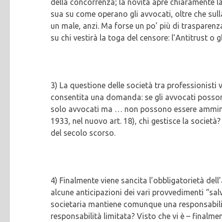
della concorrenza; la novità apre chiaramente la 
sua su come operano gli avvocati, oltre che sul
un male, anzi. Ma forse un po’ più di trasparenz
su chi vestirà la toga del censore: l’Antitrust o g
3) La questione delle società tra professionisti
consentita una domanda: se gli avvocati possono
solo avvocati ma … non possono essere amminist
1933, nel nuovo art. 18), chi gestisce la società? 
del secolo scorso.
4) Finalmente viene sancita l’obbligatorietà dell
alcune anticipazioni dei vari provvedimenti “salv
societaria mantiene comunque una responsabilit
responsabilità limitata? Visto che vi è – finalme