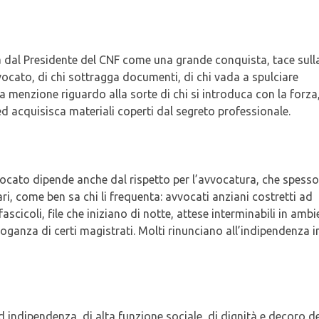
ta dal Presidente del CNF come una grande conquista, tace sull
avvocato, di chi sottragga documenti, di chi vada a spulciare
a menzione riguardo alla sorte di chi si introduca con la forza
d acquisisca materiali coperti dal segreto professionale.
vocato dipende anche dal rispetto per l’avvocatura, che spesso
ari, come ben sa chi li frequenta: avvocati anziani costretti ad
ascicoli, file che iniziano di notte, attese interminabili in ambi
oganza di certi magistrati. Molti rinunciano all’indipendenza i
indipendenza, di alta funzione sociale, di dignità e decoro de