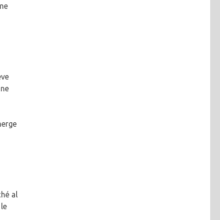
ome
eve
one
merge
ché al
le