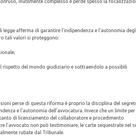
, confuso, inutilmente complesso e perde spesso la focalizzazio
di legge afferma di garantire l’indipendenza e l’autonomia degl
o tali valori si proteggono:
ionale;
l rispetto del mondo giudiziario e sottraendolo a possibili
ioni perse di questa riforma è proprio la disciplina del segret
endenza e l’autonomia dell’avvocatura. Invece che un limite per 
n tanto di licenziamento del collaboratore e procedimento
ntre l’avvocato non può testimoniare, le carte sequestrate nel 
ualmente rubate dal Tribunale.