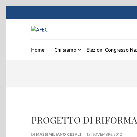
Passa
al
contenuto
AFEC
(premi
Associazione Forense Emilio Conte
invio)
Home
Chi siamo
Elezioni Congresso Na
PROGETTO DI RIFORMA
DI
MASSIMILIANO CESALI
15 NOVEMBRE 2012