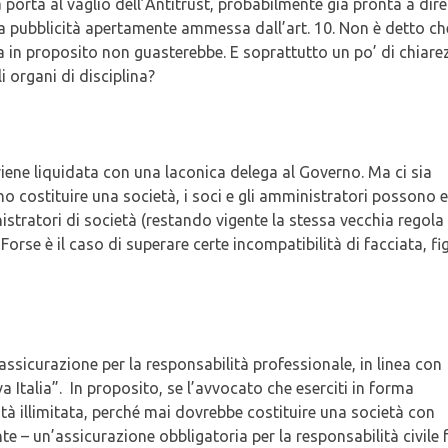
porta al vaglio dell’Antitrust, probabilmente già pronta a dire
la pubblicità apertamente ammessa dall’art. 10. Non è detto ch
a in proposito non guasterebbe. E soprattutto un po’ di chiare
li organi di disciplina?
 viene liquidata con una laconica delega al Governo. Ma ci sia
 costituire una società, i soci e gli amministratori possono 
ratori di società (restando vigente la stessa vecchia regola 
Forse è il caso di superare certe incompatibilità di facciata, fig
’assicurazione per la responsabilità professionale, in linea con
a Italia”. In proposito, se l’avvocato che eserciti in forma
à illimitata, perché mai dovrebbe costituire una società con
nte – un’assicurazione obbligatoria per la responsabilità civile 