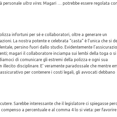
ità personale
ultra vires
. Magari … potrebbe essere regolata c
olizza infortuni per sé e collaboratori, oltre a generare un
ioni. La nostra potente e celebrata “casta” è l’unica che si d
dentale, persino fuori dallo studio. Evidentemente l’assicurazi
ti; magari il collaboratore inciampa sui lembi della toga o si
rdiamoci di comunicare gli estremi della polizza e ogni sua
n illecito disciplinare. E’ veramente paradossale che mentre e
assicurativo per contenere i costi legali, gli avvocati debbano
iscutere. Sarebbe interessante che il legislatore ci spiegasse per
l compenso a percentuale e al comma 4 lo si vieta: per favorire 