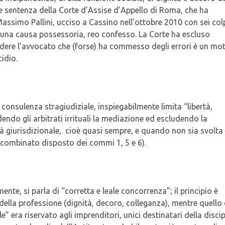
nte sentenza della Corte d’Assise d’Appello di Roma, che ha
ssimo Pallini, ucciso a Cassino nell’ottobre 2010 con sei colp
di una causa possessoria, reo confesso. La Corte ha escluso
cidere l’avvocato che (forse) ha commesso degli errori è un mo
cidio.
lla consulenza stragiudiziale, inspiegabilmente limita “libertà,
ndo gli arbitrati irrituali la mediazione ed escludendo la
à giurisdizionale, cioè quasi sempre, e quando non sia svolta
combinato disposto dei commi 1, 5 e 6).
amente, si parla di “corretta e leale concorrenza”; il principio è
ella professione (dignità, decoro, colleganza), mentre quello
 era riservato agli imprenditori, unici destinatari della discip