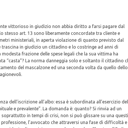
ente vittorioso in giudizio non abbia diritto a farsi pagare dal
lo stesso art. 13 sono liberamente concordate tra cliente e
tri ministeriali, in aperta violazione di quanto previsto dal
 trascina in giudizio un cittadino e lo costringe ad anni di
a modesta frazione delle spese legali che la sua vittima ha
ta “casta”? La norma danneggia solo e soltanto il cittadino c
rtamento del mascalzone ed una seconda volta da quello dello
ragionevoli.
za dell’iscrizione all’albo: essa è subordinata all’esercizio del
bituale e prevalente”. La domanda è: quanto? Si rinvia ad un
soprattutto in tempi di crisi, non si può glissare su una quest
a professione, l’avvocato che attraversi una fase di difficoltà 