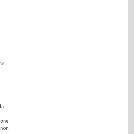
he
la
ione
e non