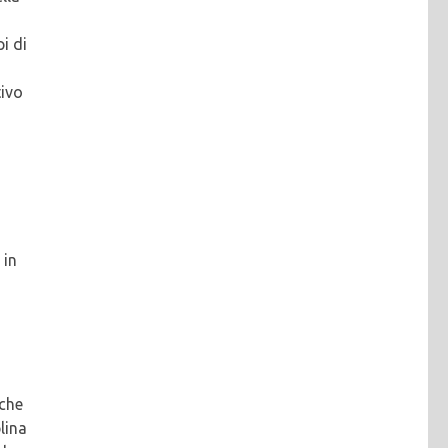
i di
tivo
 in
 che
lina