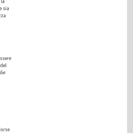
 la
e sia
zza
essere
del
lie
forse