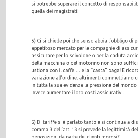
si potrebbe superare il concetto di responsabil
quella dei magistrati!
5) Ci si chiede poi che senso abbia l’obbligo di p
appetitoso mercato per le compagnie di assicuraz
assicurare per lo scivolone o per la caduta acci
della macchina o del motorino non sono sufficien
ustiona con il caffè … e la “casta” paga! E rico
variazione all’ordine, altrimenti commettiamo u
in tutta la sua evidenza la pressione del mondo 
invece aumentare i loro costi assicurativi.
6) Di tariffe si è parlato tanto e si continua a d
comma 3 dell’art. 13 si prevede la legittimità de
opposizioni da parte dei clienti morosi?