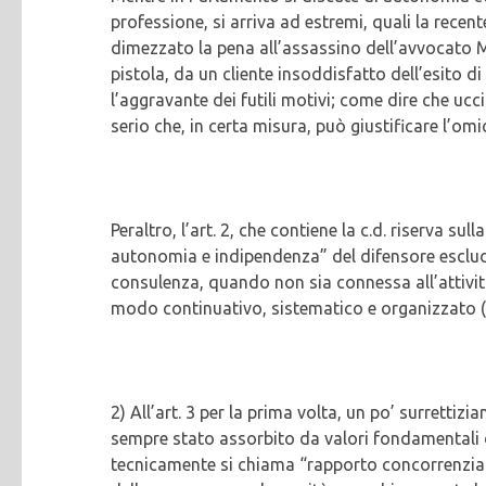
professione, si arriva ad estremi, quali la rece
dimezzato la pena all’assassino dell’avvocato Ma
pistola, da un cliente insoddisfatto dell’esito 
l’aggravante dei futili motivi; come dire che uc
serio che, in certa misura, può giustificare l’omi
Peraltro, l’art. 2, che contiene la c.d. riserva su
autonomia e indipendenza” del difensore esclude
consulenza, quando non sia connessa all’attivit
modo continuativo, sistematico e organizzato (
2) All’art. 3 per la prima volta, un po’ surrettizi
sempre stato assorbito da valori fondamentali d
tecnicamente si chiama “rapporto concorrenziale”