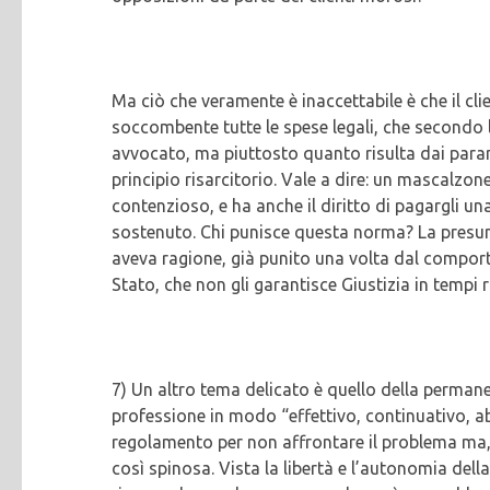
Ma ciò che veramente è inaccettabile è che il cli
soccombente tutte le spese legali, che secondo 
avvocato, ma piuttosto quanto risulta dai parame
principio risarcitorio. Vale a dire: un mascalzone
contenzioso, e ha anche il diritto di pagargli un
sostenuto. Chi punisce questa norma? La presun
aveva ragione, già punito una volta dal compo
Stato, che non gli garantisce Giustizia in tempi 
7) Un altro tema delicato è quello della permanen
professione in modo “effettivo, continuativo, a
regolamento per non affrontare il problema ma, 
così spinosa. Vista la libertà e l’autonomia dell