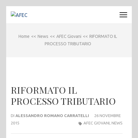
Passa
al
AFEC
Associazione Forense Emilio Conte
contenuto
(premi
Home
<<
News
<<
AFEC Giovani
<<
RIFORMATO IL
invio)
PROCESSO TRIBUTARIO
RIFORMATO IL
PROCESSO TRIBUTARIO
DI
ALESSANDRO ROMANO CARRATELLI
26 NOVEMBRE
2015
AFEC GIOVANI
,
NEWS