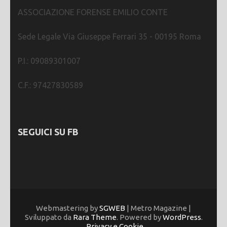
ASSOCIAZIONE FORENSE EMILIO CONTE
Sede Legale Via Giuseppe Ferrari 35 - 00195 Roma
P.I.: 09089301007
C.F.: 97427830589
SEGUICI SU FB
Webmastering by
SGWEB
| Metro Magazine |
Sviluppato da
Rara Theme
. Powered by
WordPress
.
Privacy e Cookie