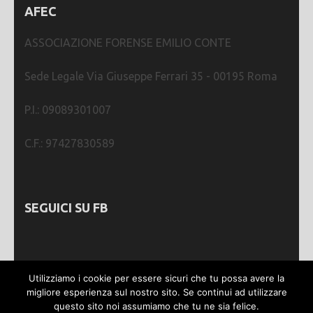
AFEC
ASSOCIAZIONE FORENSE EMILIO CONTE
Sede Legale Via Giuseppe Ferrari 35 - 00195 Roma
P.I.: 09089301007
C.F.: 97427830589
SEGUICI SU FB
Utilizziamo i cookie per essere sicuri che tu possa avere la
migliore esperienza sul nostro sito. Se continui ad utilizzare
questo sito noi assumiamo che tu ne sia felice.
Webmastering by
SGWEB
| Metro Magazine |