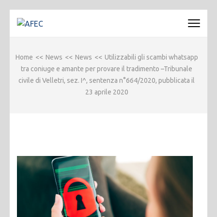
Passa
al
AFEC
Associazione Forense Emilio Conte
contenuto
(premi
Home
<<
News
<<
News
<<
Utilizzabili gli scambi whatsapp
invio)
tra coniuge e amante per provare il tradimento –Tribunale
civile di Velletri, sez. I^, sentenza n°664/2020, pubblicata il
23 aprile 2020