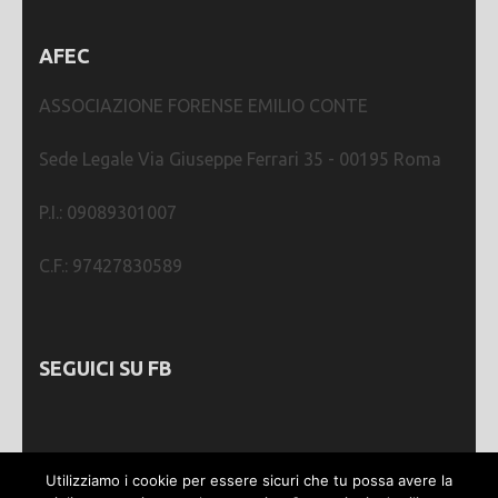
AFEC
ASSOCIAZIONE FORENSE EMILIO CONTE
Sede Legale Via Giuseppe Ferrari 35 - 00195 Roma
P.I.: 09089301007
C.F.: 97427830589
SEGUICI SU FB
Utilizziamo i cookie per essere sicuri che tu possa avere la