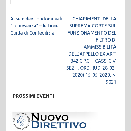
Navigazione
Assemblee condominiali
CHIARIMENTI DELLA
articoli
“in presenza” – le Linee
SUPREMA CORTE SUL
Guida di Confedilizia
FUNZIONAMENTO DEL
FILTRO DI
AMMISSIBILITÀ
DELL’APPELLO EX ART.
342 C.P.C. – CASS. CIV.
SEZ. I, ORD., (UD. 28-02-
2020) 15-05-2020, N.
9021
I PROSSIMI EVENTI