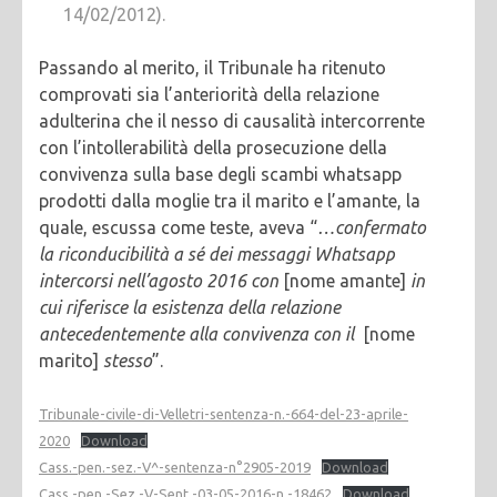
14/02/2012).
Passando al merito, il Tribunale ha ritenuto
comprovati sia l’anteriorità della relazione
adulterina che il nesso di causalità intercorrente
con l’intollerabilità della prosecuzione della
convivenza sulla base degli scambi whatsapp
prodotti dalla moglie tra il marito e l’amante, la
quale, escussa come teste, aveva “
…confermato
la riconducibilità a sé dei messaggi Whatsapp
intercorsi nell’agosto 2016 con
[nome amante]
in
cui riferisce la esistenza della relazione
antecedentemente alla convivenza con il
[nome
marito]
stesso
”.
Tribunale-civile-di-Velletri-sentenza-n.-664-del-23-aprile-
2020
Download
Cass.-pen.-sez.-V^-sentenza-n°2905-2019
Download
Cass.-pen.-Sez.-V-Sent.-03-05-2016-n.-18462
Download