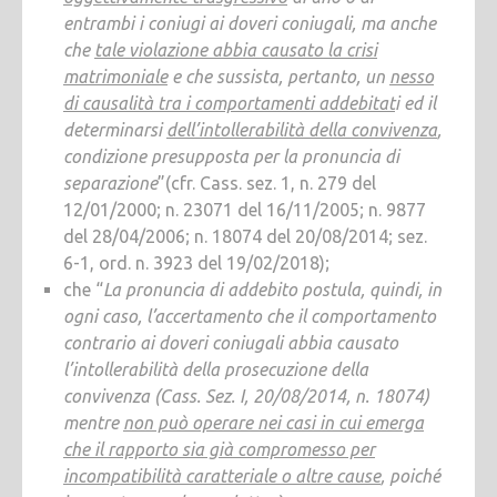
entrambi i coniugi ai doveri coniugali, ma anche
che
tale violazione abbia causato la crisi
matrimoniale
e che sussista, pertanto, un
nesso
di causalità tra i comportamenti addebitat
i ed il
determinarsi
dell’intollerabilità della convivenza
,
condizione presupposta per la pronuncia di
separazione
”(cfr. Cass. sez. 1, n. 279 del
12/01/2000; n. 23071 del 16/11/2005; n. 9877
del 28/04/2006; n. 18074 del 20/08/2014; sez.
6-1, ord. n. 3923 del 19/02/2018);
che “
La pronuncia di addebito postula, quindi, in
ogni caso, l’accertamento che il comportamento
contrario ai doveri coniugali abbia causato
l’intollerabilità della prosecuzione della
convivenza (Cass. Sez. I, 20/08/2014, n. 18074)
mentre
non può operare nei casi in cui emerga
che il rapporto sia già compromesso per
incompatibilità caratteriale o altre cause
, poiché