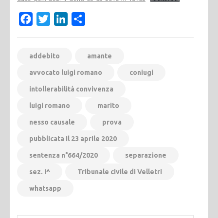
Facebook
Twitter
LinkedIn
Condividi
addebito
amante
avvocato luigi romano
coniugi
intollerabilità convivenza
luigi romano
marito
nesso causale
prova
pubblicata il 23 aprile 2020
sentenza n°664/2020
separazione
sez. I^
Tribunale civile di Velletri
whatsapp