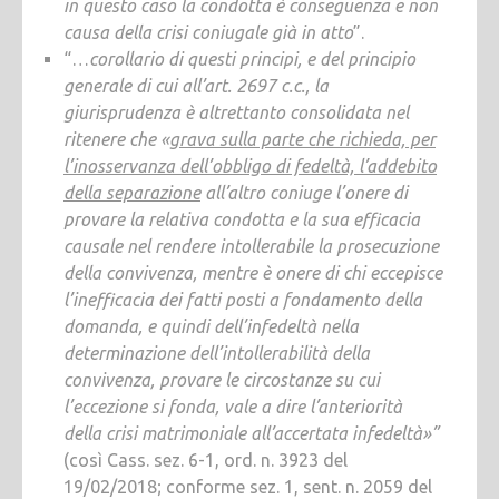
in questo caso la condotta è conseguenza e non
causa della crisi coniugale già in atto
”.
“…
corollario di questi principi, e del principio
generale di cui all’art. 2697 c.c., la
giurisprudenza è altrettanto consolidata nel
ritenere che «
grava sulla parte che richieda, per
l’inosservanza dell’obbligo di fedeltà, l’addebito
della separazione
all’altro coniuge l’onere di
provare la relativa condotta e la sua efficacia
causale nel rendere intollerabile la prosecuzione
della convivenza, mentre è onere di chi eccepisce
l’inefficacia dei fatti posti a fondamento della
domanda, e quindi dell’infedeltà nella
determinazione dell’intollerabilità della
convivenza, provare le circostanze su cui
l’eccezione si fonda, vale a dire l’anteriorità
della crisi matrimoniale all’accertata infedeltà»”
(così Cass. sez. 6-1, ord. n. 3923 del
19/02/2018; conforme sez. 1, sent. n. 2059 del