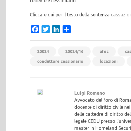
cedente e cessionario.
Cliccare qui per il testo della sentenza
cassazio
Facebook
Twitter
LinkedIn
Condividi
20024
20024/16
afec
ca
conduttore cessionario
locazioni
Luigi Romano
Avvocato del foro di Roma
docente di diritto civile n
delle cattedre di diritto d
legale CEDU presso l’unive
master in Homeland Securi