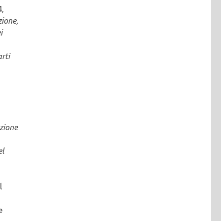
4,
zione,
i
arti
azione
el
l
e