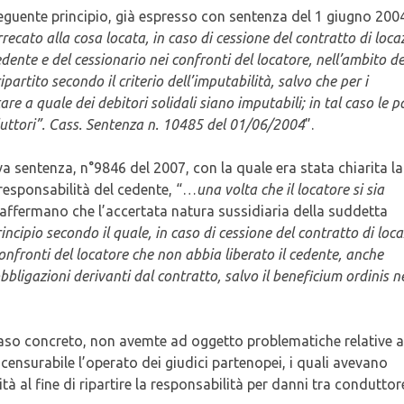
 seguente principio, già espresso con sentenza del 1 giugno 200
recato alla cosa locata, in caso di cessione del contratto di loca
dente e del cessionario nei confronti del locatore, nell’ambito de
ripartito secondo il criterio dell’imputabilità, salvo che per i
re a quale dei debitori solidali siano imputabili; in tal caso le p
duttori”. Cass. Sentenza n. 10485 del 01/06/2004
”.
va sentenza, n°9846 del 2007, con la quale era stata chiarita la
 responsabilità del cedente, “…
una volta che il locatore si sia
 affermano che l’accertata natura sussidiaria della suddetta
incipio secondo il quale, in caso di cessione del contratto di loc
 confronti del locatore che non abbia liberato il cedente, anche
ligazioni derivanti dal contratto, salvo il beneficium ordinis n
caso concreto, non avemte ad oggetto problematiche relative a
incensurabile l’operato dei giudici partenopei, i quali avevano
tà al fine di ripartire la responsabilità per danni tra conduttor