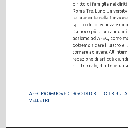
diritto di famiglia nel diri
Roma Tre, Lund University 
fermamente nella funzione s
spirito di colleganza e uni
Da poco più di un anno mi 
assieme ad AFEC, come memb
potremo ridare il lustro e 
tornare ad avere. All’inter
redazione di articoli giurid
diritto civile, diritto inte
Navigazione
AFEC PROMUOVE CORSO DI DIRITTO TRIBUTA
articoli
VELLETRI