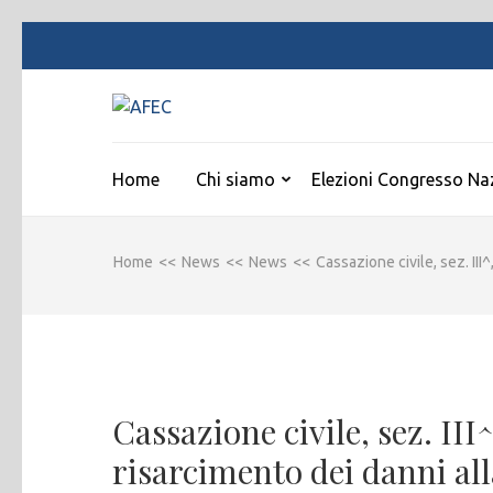
Passa
al
contenuto
AFEC
(premi
Associazione Forense Emilio Conte
invio)
Home
Chi siamo
Elezioni Congresso Na
Home
<<
News
<<
News
<<
Cassazione civile, sez. II
Cassazione civile, sez. III
risarcimento dei danni alla