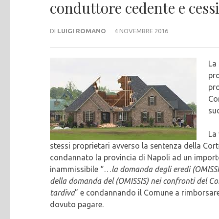
conduttore cedente e cess
DI
LUIGI ROMANO
4 NOVEMBRE 2016
La
pro
pro
Co
suc
La 
stessi proprietari avverso la sentenza della Cort
condannato la provincia di Napoli ad un importo
inammissibile “…
la domanda degli eredi (OMISSIS
della domanda del (OMISSIS) nei confronti del Co
tardiva
” e condannando il Comune a rimborsare 
dovuto pagare.