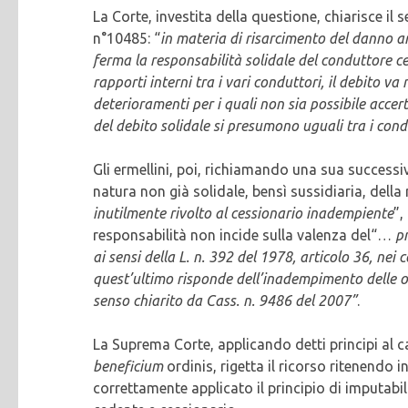
La Corte, investita della questione, chiarisce il
n°10485: “
in materia di risarcimento del danno ar
ferma la responsabilità solidale del conduttore ce
rapporti interni tra i vari conduttori, il debito va 
deterioramenti per i quali non sia possibile accerta
del debito solidale si presumono uguali tra i con
Gli ermellini, poi, richiamando una sua successi
natura non già solidale, bensì sussidiaria, della
inutilmente rivolto al cessionario inadempiente
”,
responsabilità non incide sulla valenza del“…
pr
ai sensi della L. n. 392 del 1978, articolo 36, nei
quest’ultimo risponde dell’inadempimento delle obb
senso chiarito da Cass. n. 9486 del 2007”
.
La Suprema Corte, applicando detti principi al 
beneficium
ordinis, rigetta il ricorso ritenendo 
correttamente applicato il principio di imputabili