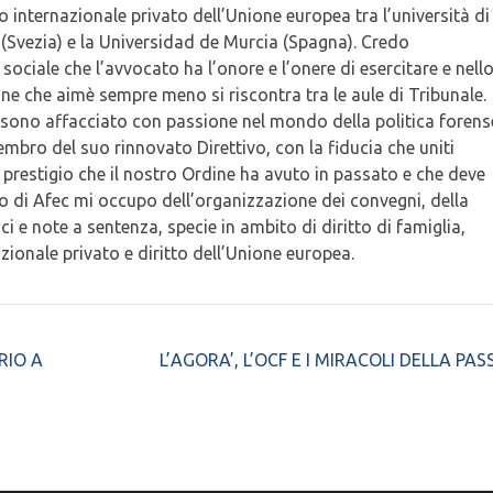
tto internazionale privato dell’Unione europea tra l’università di
(Svezia) e la Universidad de Murcia (Spagna). Credo
ociale che l’avvocato ha l’onore e l’onere di esercitare e nell
one che aimè sempre meno si riscontra tra le aule di Tribunale.
sono affacciato con passione nel mondo della politica forens
ro del suo rinnovato Direttivo, con la fiducia che uniti
il prestigio che il nostro Ordine ha avuto in passato e che deve
no di Afec mi occupo dell’organizzazione dei convegni, della
ici e note a sentenza, specie in ambito di diritto di famiglia,
rnazionale privato e diritto dell’Unione europea.
RIO A
L’AGORA’, L’OCF E I MIRACOLI DELLA PAS