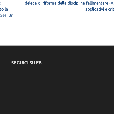
i
delega di riforma della disciplina fallimentare -A
to la
applicativi e cri
Sez. Un.
SEGUICI SU FB