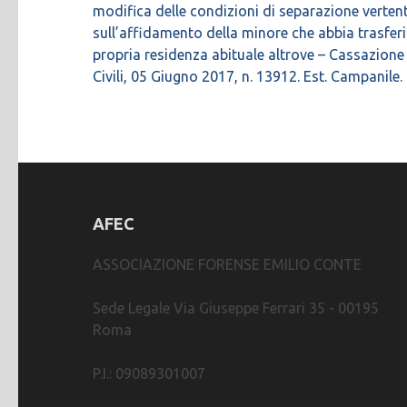
articoli
modifica delle condizioni di separazione vertent
sull’affidamento della minore che abbia trasferi
propria residenza abituale altrove – Cassazione 
Civili, 05 Giugno 2017, n. 13912. Est. Campanile.
AFEC
ASSOCIAZIONE FORENSE EMILIO CONTE
Sede Legale Via Giuseppe Ferrari 35 - 00195
Roma
P.I.: 09089301007