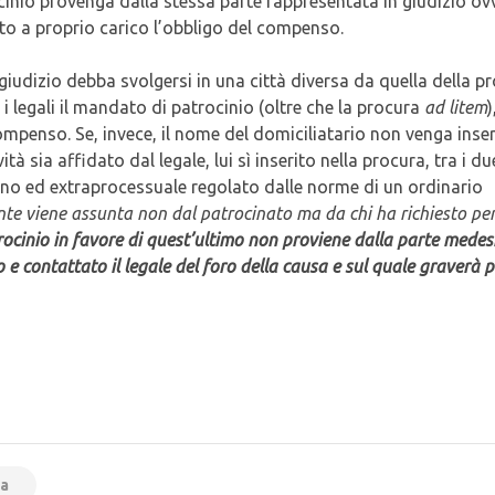
ocinio provenga dalla stessa parte rappresentata in giudizio ov
to a proprio carico l’obbligo del compenso.
 il giudizio debba svolgersi in una città diversa da quella della p
i legali il mandato di patrocinio (oltre che la procura
ad litem
)
compenso. Se, invece, il nome del domiciliatario non venga inser
ità sia affidato dal legale, lui sì inserito nella procura, tra i du
terno ed extraprocessuale regolato dalle norme di un ordinario
ente viene assunta non dal patrocinato ma da chi ha richiesto per
rocinio in favore di quest’ultimo non proviene dalla parte medes
 e contattato il legale del foro della causa e sul quale graverà p
ra