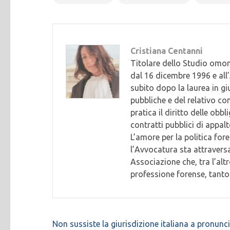
Cristiana Centanni
Titolare dello Studio omon
dal 16 dicembre 1996 e all’
subito dopo la laurea in gi
pubbliche e del relativo con
pratica il diritto delle obb
contratti pubblici di appalto
L’amore per la politica for
l’Avvocatura sta attraversa
Associazione che, tra l’alt
professione forense, tant
Navigazione
Non sussiste la giurisdizione italiana a pronunci