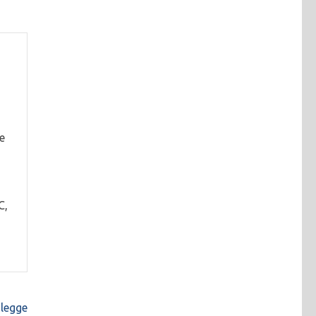
 e
C,
legge