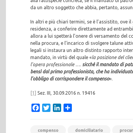
alla fattispecie concreta, se il mandato di patr
da un altro soggetto che abbia, pertanto, assun
In altri e più chiari termini, se è l’assistito, ove
residenza, a conferire direttamente ad entrambi 
allora a lui spetterà l’onere di versamento del 
nella procura, e l’incarico di svolgere talune attiv
legali si instaura un altro distinto rapporto in
mandato, in virtù del quale «
la posizione del cli
l’opera professionale …
.
sicché il mandato di pat
bensì dal primo professionista, che ha individuato
l’obbligo di corrispondere il compenso
».
[1]
Sez. III, 30.09.2016 n. 19416
Facebook
Twitter
LinkedIn
Condividi
compenso
domiciliatario
procu