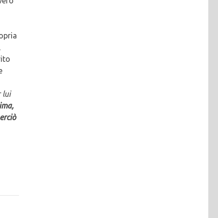
vero
ropria
,
ito
e
 lui
ima,
erciò