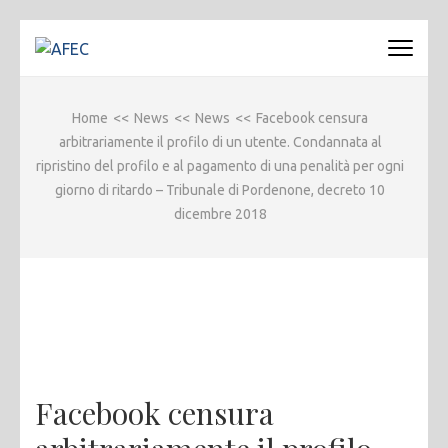
Passa
al
AFEC
Associazione Forense Emilio Conte
contenuto
(premi
Home
<<
News
<<
News
<<
Facebook censura
invio)
arbitrariamente il profilo di un utente. Condannata al
ripristino del profilo e al pagamento di una penalità per ogni
giorno di ritardo – Tribunale di Pordenone, decreto 10
dicembre 2018
Facebook censura