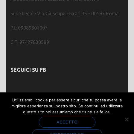
Sede Legale Via Giuseppe Ferrari 35 - 00195 Roma
P.I.: 09089301007
C.F.: 97427830589
SEGUICI SU FB
Utilizziamo i cookie per essere sicuri che tu possa avere la
migliore esperienza sul nostro sito. Se continui ad utilizzare
questo sito noi assumiamo che tu ne sia felice.
Webmastering by
SGWEB
| Metro Magazine |
Sviluppato da
Rara Theme
. Powered by
WordPress
.
ACCETTO
Privacy e Cookie