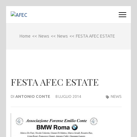
Passa
al
AFEC
Associazione Forense Emilio Conte
contenuto
(premi
Home
<<
News
<<
News
<<
FESTA AFEC ESTATE
invio)
FESTA AFEC ESTATE
DI
ANTONIO CONTE
8 LUGLIO 2014
NEWS