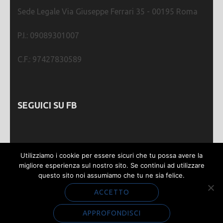
Sede Legale Via Giuseppe Ferrari 35 - 00195 Roma
P.I.: 09089301007
C.F.: 97427830589
SEGUICI SU FB
Utilizziamo i cookie per essere sicuri che tu possa avere la
migliore esperienza sul nostro sito. Se continui ad utilizzare
questo sito noi assumiamo che tu ne sia felice.
Webmastering by
SGWEB
| Metro Magazine |
Sviluppato da
Rara Theme
. Powered by
WordPress
.
ACCETTO
Privacy e Cookie
APPROFONDISCI