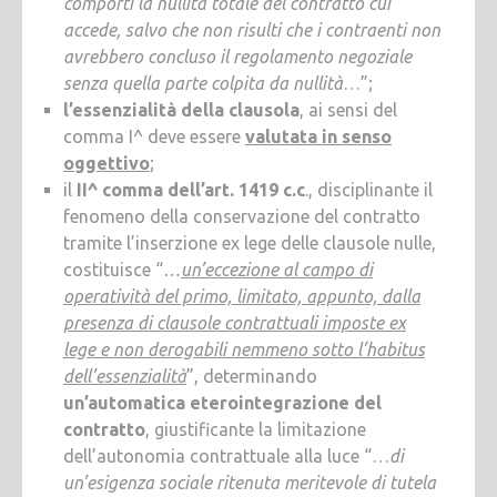
comporti la nullità totale del contratto cui
accede, salvo che non risulti che i contraenti non
avrebbero concluso il regolamento negoziale
senza quella parte colpita da nullità
…”;
l’essenzialità della clausola
, ai sensi del
comma I^ deve essere
valutata in senso
oggettivo
;
il
II^ comma dell’art. 1419 c.c
., disciplinante il
fenomeno della conservazione del contratto
tramite l’inserzione ex lege delle clausole nulle,
costituisce “
…
un’eccezione al campo di
operatività del primo, limitato, appunto, dalla
presenza di clausole contrattuali imposte ex
lege e non derogabili nemmeno sotto l’habitus
dell’essenzialità
”, determinando
un’automatica eterointegrazione del
contratto
, giustificante la limitazione
dell’autonomia contrattuale alla luce “…
di
un’esigenza sociale ritenuta meritevole di tutela