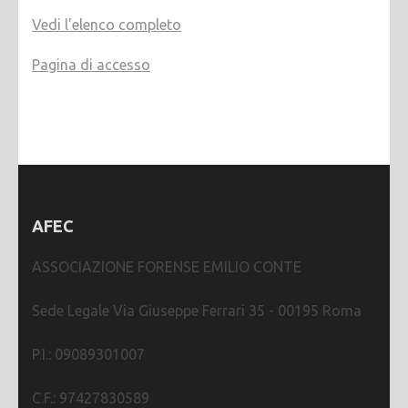
Vedi l'elenco completo
Pagina di accesso
AFEC
ASSOCIAZIONE FORENSE EMILIO CONTE
Sede Legale Via Giuseppe Ferrari 35 - 00195 Roma
P.I.: 09089301007
C.F.: 97427830589