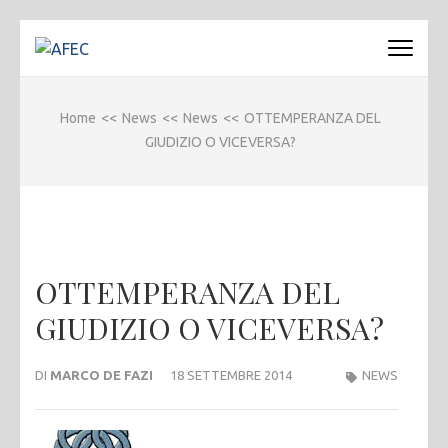
Passa
al
AFEC
Associazione Forense Emilio Conte
contenuto
(premi
Home
<<
News
<<
News
<<
OTTEMPERANZA DEL
invio)
GIUDIZIO O VICEVERSA?
OTTEMPERANZA DEL
GIUDIZIO O VICEVERSA?
DI
MARCO DE FAZI
18 SETTEMBRE 2014
NEWS