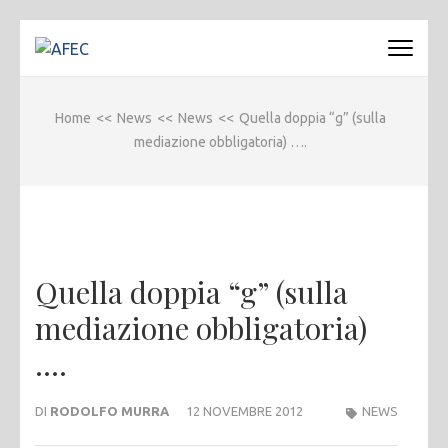
Passa
al
AFEC
Associazione Forense Emilio Conte
contenuto
(premi
Home
<<
News
<<
News
<<
Quella doppia “g” (sulla
invio)
mediazione obbligatoria) ….
Quella doppia “g” (sulla
mediazione obbligatoria)
….
DI
RODOLFO MURRA
12 NOVEMBRE 2012
NEWS