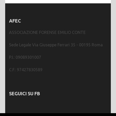
AFEC
ASSOCIAZIONE FORENSE EMILIO CONTE
Sede Legale Via Giuseppe Ferrari 35 - 00195 Roma
P.I.: 09089301007
C.F.: 97427830589
SEGUICI SU FB