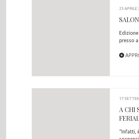
23 APRILE 
SALONE
Edizione 
presso a
APPR
17 SETTE
A CHI
FERIAL
“Infatti,
sospensio