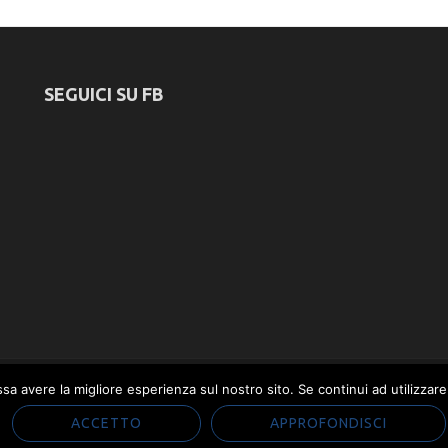
SEGUICI SU FB
ssa avere la migliore esperienza sul nostro sito. Se continui ad utilizzar
uppato da
Rara Theme
. Powered by
WordPress
.
Privacy e Cookie
ACCETTO
APPROFONDISCI