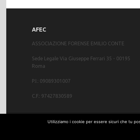
AFEC
ASSOCIAZIONE FORENSE EMILIO CONTE
Sede Legale Via Giuseppe Ferrari 35 - 00195
Roma
P.I.: 09089301007
C.F.: 97427830589
Utilizziamo i cookie per essere sicuri che tu po
Webmastering by
SGWEB
| Metro Magazine | Svil