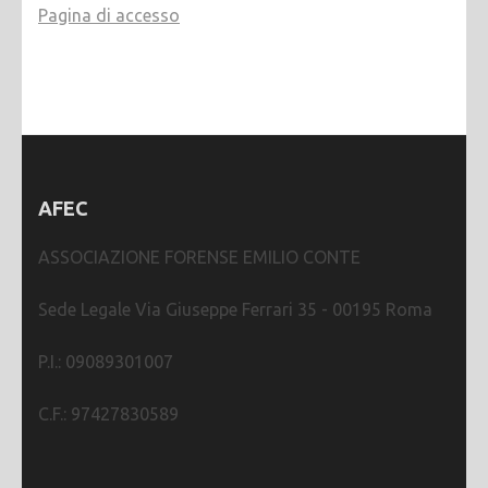
Pagina di accesso
AFEC
ASSOCIAZIONE FORENSE EMILIO CONTE
Sede Legale Via Giuseppe Ferrari 35 - 00195 Roma
P.I.: 09089301007
C.F.: 97427830589